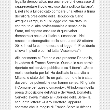
legalità democratica, ma anche perché cessasse di
rappresentare il polo escluso dalla politica italiana”.
E nel sito a lui dedicato compare una lettera a firma
dell'allora presidente della Repubblica Carlo
Azeglio Ciampi, in cui si legge che “ha dato un
contributo di alta professionalità e senso dello
Stato, nel rispetto assoluto di quei valori
democratici nei quali l'Italia si riconosce”. Nel
resoconto stenografico della seduta del 22 ottobre
2014 in cui fu commemorato si legge: “Il Presidente
si leva in piedi e con lui tutta l'Assemblea”».
Alla cerimonia al Famedio era presente Donatella,
la vedova di Franco Servello. Queste le sue parole,
riportate nel servizio pubblicato su “Libero”: «Sono
molto contenta per lui. Ha dedicato la sua vita a
Milano, è stato definito un galantuomo e lo è stato
davvero. Le polemiche non hanno senso. Ringrazio
il Comune per questo omaggio». All’indomani della
presa di posizione dell’Anpi e dell’Aned, Donatella
Servello aveva inviato al «Corriere della Sera» la
seguente lettera: «Caro Direttore, apparirà
scontato che la moglie di Franco Servello difenda