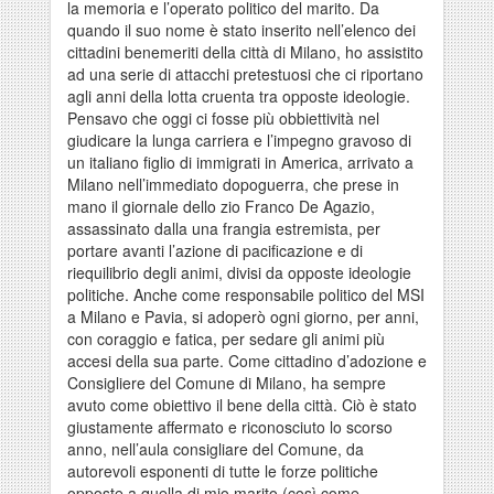
la memoria e l’operato politico del marito. Da
quando il suo nome è stato inserito nell’elenco dei
cittadini benemeriti della città di Milano, ho assistito
ad una serie di attacchi pretestuosi che ci riportano
agli anni della lotta cruenta tra opposte ideologie.
Pensavo che oggi ci fosse più obbiettività nel
giudicare la lunga carriera e l’impegno gravoso di
un italiano figlio di immigrati in America, arrivato a
Milano nell’immediato dopoguerra, che prese in
mano il giornale dello zio Franco De Agazio,
assassinato dalla una frangia estremista, per
portare avanti l’azione di pacificazione e di
riequilibrio degli animi, divisi da opposte ideologie
politiche. Anche come responsabile politico del MSI
a Milano e Pavia, si adoperò ogni giorno, per anni,
con coraggio e fatica, per sedare gli animi più
accesi della sua parte. Come cittadino d’adozione e
Consigliere del Comune di Milano, ha sempre
avuto come obiettivo il bene della città. Ciò è stato
giustamente affermato e riconosciuto lo scorso
anno, nell’aula consigliare del Comune, da
autorevoli esponenti di tutte le forze politiche
opposte a quella di mio marito (così come