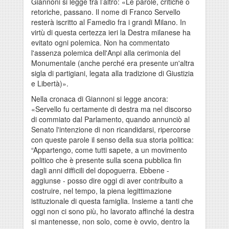
Giannoni si legge tra l’altro: «Le parole, critiche o
retoriche, passano. Il nome di Franco Servello
resterà iscritto al Famedio fra i grandi Milano. In
virtù di questa certezza ieri la Destra milanese ha
evitato ogni polemica. Non ha commentato
l'assenza polemica dell'Anpi alla cerimonia del
Monumentale (anche perché era presente un'altra
sigla di partigiani, legata alla tradizione di Giustizia
e Libertà)».
Nella cronaca di Giannoni si legge ancora:
«Servello fu certamente di destra ma nel discorso
di commiato dal Parlamento, quando annunciò al
Senato l'intenzione di non ricandidarsi, ripercorse
con queste parole il senso della sua storia politica:
“Appartengo, come tutti sapete, a un movimento
politico che è presente sulla scena pubblica fin
dagli anni difficili del dopoguerra. Ebbene -
aggiunse - posso dire oggi di aver contribuito a
costruire, nel tempo, la piena legittimazione
istituzionale di questa famiglia. Insieme a tanti che
oggi non ci sono più, ho lavorato affinché la destra
si mantenesse, non solo, come è ovvio, dentro la