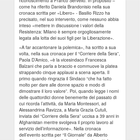
riconoscimento a Franco Servello. In proposito –
come ha riferito Daniela Brandonisio nella sua
cronaca scritta per «Libero» - Basilio Rizzo ha
precisato, nel suo intervento, come nessuno abbia
inteso «mettere in discussione i valori della
Resistenza: Milano è sempre orgogliosamente
legata alla lotta dei suoi figli per la Liberazione».
«A far accantonare la polemica», ha scritto a sua
volta, nella sua cronaca per il “Corriere della Sera”,
Paola D’Amico, «è la vicesindaco Francesca
Balzani che parla a braccio e commuove la platea
strappando cinque applausi a scena aperta. Il
primo quando ringrazia il Sindaco “che ha fatto
molto per dare alle donne spazio e modo di
dimostrare il loro valore”. Poi, quando legge i nomi
delle quattordici donne benemerite del passato di
cui ricorda l’attività, da Maria Montessori, ad
Alessandrina Ravizza, a Maria Grazia Cutuli,
inviata del “Corriere della Sera” uccisa a 39 anni in
Afghanistan mentre svolgeva il proprio lavoro al
servizio dell’informazione». Nella cronaca
dell’evento scritta per “Il Giornale” da Alberto